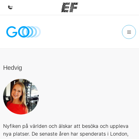
Home
Welcome to EF
Programs
See everything we do
Hedvig
Offices
Find an office near you
About us
Who we are
Careers
Nyfiken på världen och älskar att besöka och uppleva
Join the team
nya platser. De senaste åren har spenderats i London,