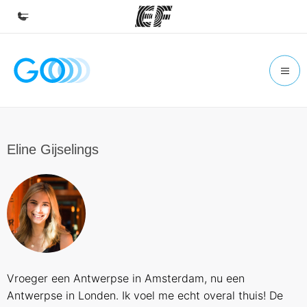
Home
Welcome to EF
Programs
See everything we do
Eline Gijselings
Offices
Find an office near you
About us
Who we are
Careers
Vroeger een Antwerpse in Amsterdam, nu een
Join the team
Antwerpse in Londen. Ik voel me echt overal thuis! De